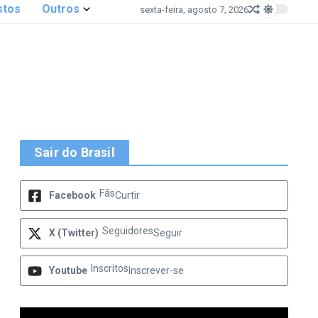
stos
Outros
sexta-feira, agosto 7, 2026
Sair do Brasil
Fãs
Facebook
Curtir
Seguidores
X (Twitter)
Seguir
Inscritos
Youtube
Inscrever-se