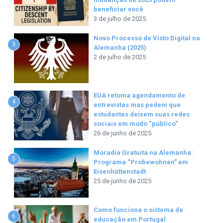
beneficiar você
3 de julho de 2025
Novo Processo de Visto Digital na
3
Alemanha (2025)
2 de julho de 2025
EUA retoma agendamento de
4
entrevistas mas pedem que
estudantes deixem suas redes
sociais em modo “público”
26 de junho de 2025
Moradia Gratuita na Alemanha:
5
Programa “Probewohnen” em
Eisenhüttenstadt
25 de junho de 2025
Como funciona o sistema de
6
educação em Portugal