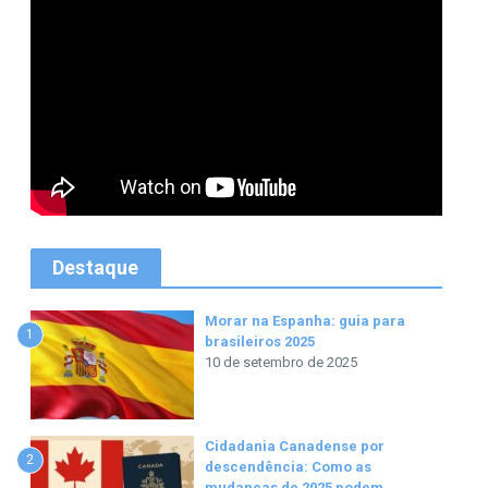
Destaque
Morar na Espanha: guia para
1
brasileiros 2025
10 de setembro de 2025
Cidadania Canadense por
2
descendência: Como as
mudanças de 2025 podem