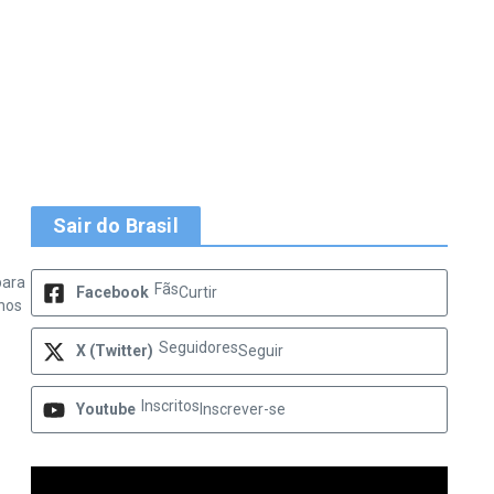
Sair do Brasil
para
Fãs
Facebook
Curtir
 nos
Seguidores
X (Twitter)
Seguir
Inscritos
Youtube
Inscrever-se