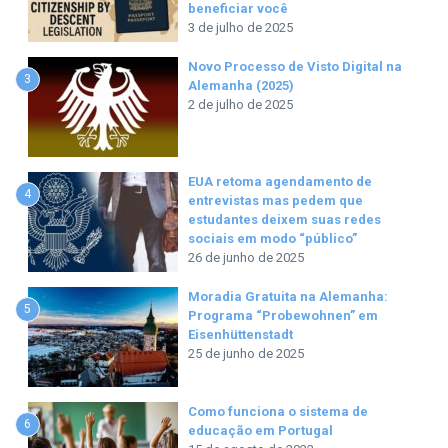
beneficiar você
3 de julho de 2025
Novo Processo de Visto Digital na
3
Alemanha (2025)
2 de julho de 2025
EUA retoma agendamento de
4
entrevistas mas pedem que
estudantes deixem suas redes
sociais em modo “público”
26 de junho de 2025
Moradia Gratuita na Alemanha:
5
Programa “Probewohnen” em
Eisenhüttenstadt
25 de junho de 2025
Como funciona o sistema de
6
educação em Portugal