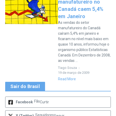
manufatureiro no
Canadá caem 5,4%
em Janeiro
As vendas do setor
manufatureiro do Canadá
caíram 5,4% em janeiro e
ficaram no nível mais baixo em
quase 10 anos, informou hoje o
organismo público Estatísticas
Canadá. Em Dezembro de 2008,
as vendas ...
Tiago Souza
19 de março de 2009
Read More
Sair do Brasil
Fãs
Facebook
Curtir
Seguidores
X (Twitter)
Seguir