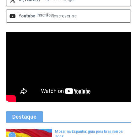
Inscritos
Youtube
Inscrever-se
Destaque
Morar na Espanha: guia para brasileiros
1
2025