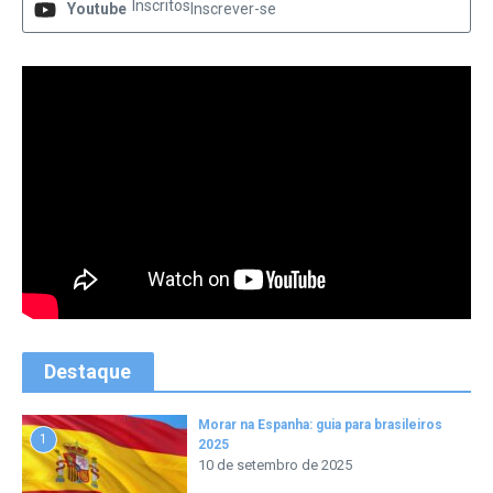
Inscritos
Youtube
Inscrever-se
Destaque
Morar na Espanha: guia para brasileiros
1
2025
10 de setembro de 2025