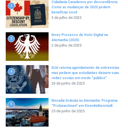
Cidadania Canadense por descendência:
2
Como as mudanças de 2025 podem
beneficiar você
3 de julho de 2025
Novo Processo de Visto Digital na
3
Alemanha (2025)
2 de julho de 2025
EUA retoma agendamento de entrevistas
4
mas pedem que estudantes deixem suas
redes sociais em modo “público”
26 de junho de 2025
Moradia Gratuita na Alemanha: Programa
5
“Probewohnen” em Eisenhüttenstadt
25 de junho de 2025