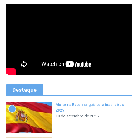
Destaque
Morar na Espanha: guia para brasileiros
1
2025
10 de setembro de 2025