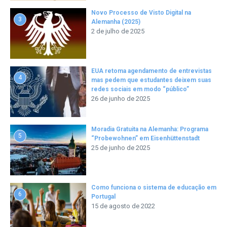
Novo Processo de Visto Digital na
3
Alemanha (2025)
2 de julho de 2025
EUA retoma agendamento de entrevistas
4
mas pedem que estudantes deixem suas
redes sociais em modo “público”
26 de junho de 2025
Moradia Gratuita na Alemanha: Programa
5
“Probewohnen” em Eisenhüttenstadt
25 de junho de 2025
Como funciona o sistema de educação em
6
Portugal
15 de agosto de 2022