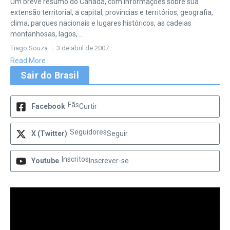
Um breve resumo do Canadá, com informações sobre sua
extensão territorial, a capital, províncias e territórios, geografia,
clima, parques nacionais e lugares históricos, as cadeias
montanhosas, lagos,...
Tiago Souza
3 de abril de 2007
Read More
Sair do Brasil
Fãs
Facebook
Curtir
Seguidores
X (Twitter)
Seguir
Inscritos
Youtube
Inscrever-se