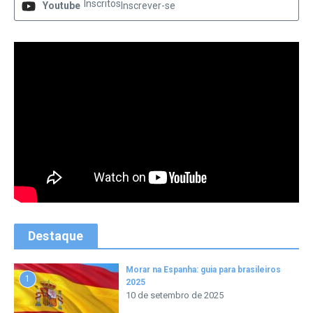
Inscritos
Youtube
Inscrever-se
Destaque
Morar na Espanha: guia para brasileiros
1
2025
10 de setembro de 2025