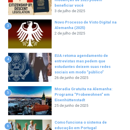
beneficiar você
3 de julho de 2025
Novo Processo de Visto Digital na
3
Alemanha (2025)
2 de julho de 2025
EUA retoma agendamento de
4
entrevistas mas pedem que
estudantes deixem suas redes
sociais em modo “público”
26 de junho de 2025
Moradia Gratuita na Alemanha:
5
Programa “Probewohnen” em
Eisenhüttenstadt
25 de junho de 2025
Como funciona o sistema de
6
educação em Portugal