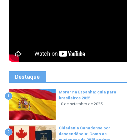
Destaque
Morar na Espanha: guia para
1
brasileiros 2025
10 de setembro de 2025
Cidadania Canadense por
2
descendência: Como as
mudanças de 2025 podem