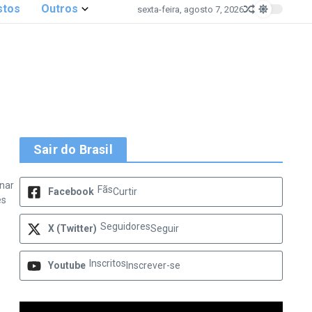
stos
Outros
sexta-feira, agosto 7, 2026
Sair do Brasil
anar
Fãs
Facebook
Curtir
es
Seguidores
X (Twitter)
Seguir
Inscritos
Youtube
Inscrever-se