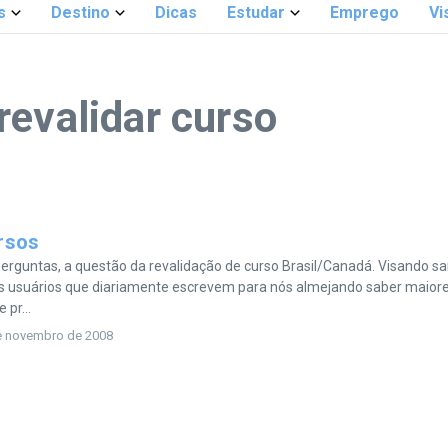
s
Destino
Dicas
Estudar
Emprego
Vi
revalidar curso
rsos
erguntas, a questão da revalidação de curso Brasil/Canadá. Visando s
os usuários que diariamente escrevem para nós almejando saber maior
 pr...
e novembro de 2008