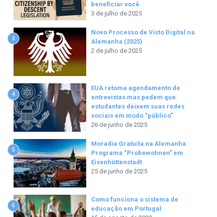
beneficiar você
3 de julho de 2025
Novo Processo de Visto Digital na
3
Alemanha (2025)
2 de julho de 2025
EUA retoma agendamento de
4
entrevistas mas pedem que
estudantes deixem suas redes
sociais em modo “público”
26 de junho de 2025
Moradia Gratuita na Alemanha:
5
Programa “Probewohnen” em
Eisenhüttenstadt
25 de junho de 2025
Como funciona o sistema de
6
educação em Portugal