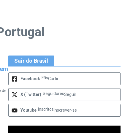
Portugal
Sair do Brasil
 em
Fãs
Facebook
Curtir
o de
Seguidores
X (Twitter)
Seguir
Inscritos
Youtube
Inscrever-se