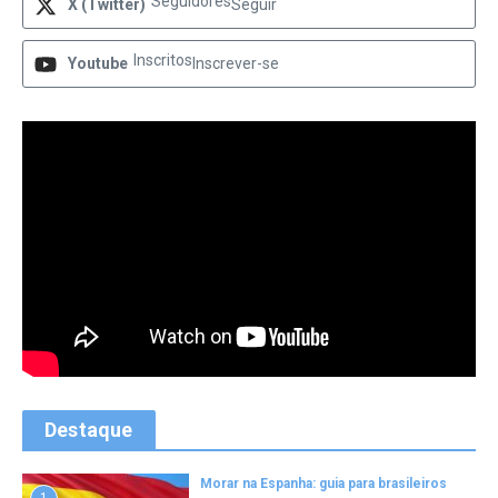
Seguidores
X (Twitter)
Seguir
Inscritos
Youtube
Inscrever-se
Destaque
Morar na Espanha: guia para brasileiros
1