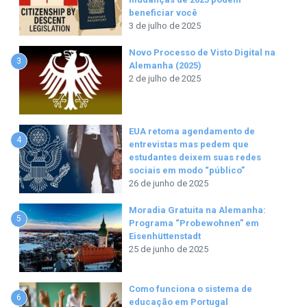
beneficiar você
3 de julho de 2025
Novo Processo de Visto Digital na
3
Alemanha (2025)
2 de julho de 2025
EUA retoma agendamento de
4
entrevistas mas pedem que
estudantes deixem suas redes
sociais em modo “público”
26 de junho de 2025
Moradia Gratuita na Alemanha:
5
Programa “Probewohnen” em
Eisenhüttenstadt
25 de junho de 2025
Como funciona o sistema de
6
educação em Portugal