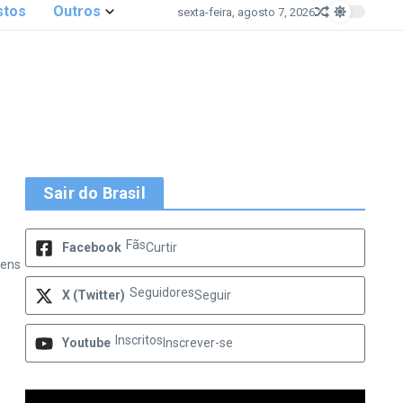
stos
Outros
sexta-feira, agosto 7, 2026
Sair do Brasil
Fãs
Facebook
Curtir
gens
Seguidores
X (Twitter)
Seguir
Inscritos
Youtube
Inscrever-se