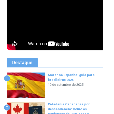
Destaque
Morar na Espanha: guia para
1
brasileiros 2025
10 de setembro de 2025
Cidadania Canadense por
2
descendência: Como as
mudanças de 2025 podem