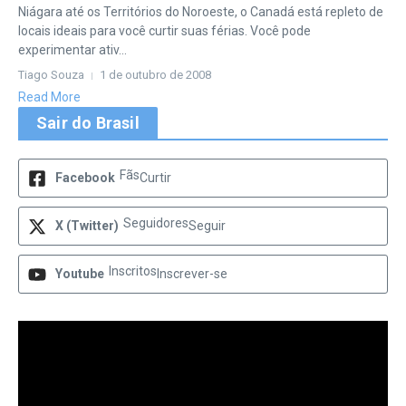
Niágara até os Territórios do Noroeste, o Canadá está repleto de
locais ideais para você curtir suas férias. Você pode
experimentar ativ...
Tiago Souza
1 de outubro de 2008
Read More
Sair do Brasil
Fãs
Facebook
Curtir
Seguidores
X (Twitter)
Seguir
Inscritos
Youtube
Inscrever-se