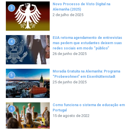
Novo Processo de Visto Digital na
3
Alemanha (2025)
2 de julho de 2025
EUA retoma agendamento de entrevistas
4
mas pedem que estudantes deixem suas
redes sociais em modo “público”
26 de junho de 2025
Moradia Gratuita na Alemanha: Programa
5
“Probewohnen” em Eisenhüttenstadt
25 de junho de 2025
Como funciona o sistema de educação em
6
Portugal
15 de agosto de 2022