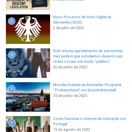
Novo Processo de Visto Digital na
3
Alemanha (2025)
2 de julho de 2025
EUA retoma agendamento de entrevistas
4
mas pedem que estudantes deixem suas
redes sociais em modo “público”
26 de junho de 2025
Moradia Gratuita na Alemanha: Programa
5
“Probewohnen” em Eisenhüttenstadt
25 de junho de 2025
Como funciona o sistema de educação em
6
Portugal
15 de agosto de 2022