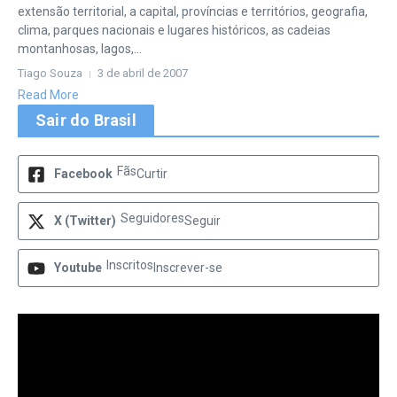
extensão territorial, a capital, províncias e territórios, geografia,
clima, parques nacionais e lugares históricos, as cadeias
montanhosas, lagos,...
Tiago Souza
3 de abril de 2007
Read More
Sair do Brasil
Fãs
Facebook
Curtir
Seguidores
X (Twitter)
Seguir
Inscritos
Youtube
Inscrever-se