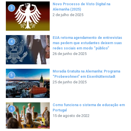
Novo Processo de Visto Digital na
3
Alemanha (2025)
2 de julho de 2025
EUA retoma agendamento de entrevistas
4
mas pedem que estudantes deixem suas
redes sociais em modo “público”
26 de junho de 2025
Moradia Gratuita na Alemanha: Programa
5
“Probewohnen” em Eisenhüttenstadt
25 de junho de 2025
Como funciona o sistema de educação em
6
Portugal
15 de agosto de 2022