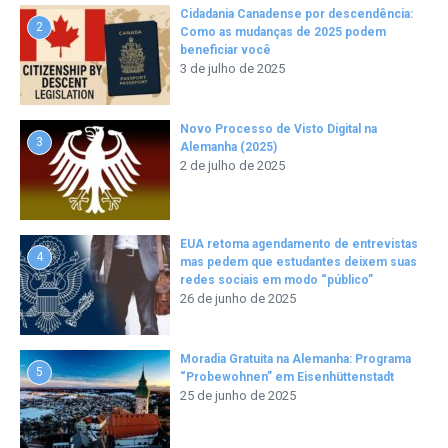
Cidadania Canadense por descendência:
2
Como as mudanças de 2025 podem
beneficiar você
3 de julho de 2025
Novo Processo de Visto Digital na
3
Alemanha (2025)
2 de julho de 2025
EUA retoma agendamento de entrevistas
4
mas pedem que estudantes deixem suas
redes sociais em modo “público”
26 de junho de 2025
Moradia Gratuita na Alemanha: Programa
5
“Probewohnen” em Eisenhüttenstadt
25 de junho de 2025