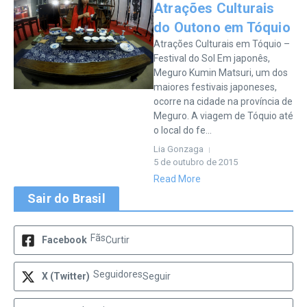
Atrações Culturais
do Outono em Tóquio
Atrações Culturais em Tóquio –
Festival do Sol Em japonês,
Meguro Kumin Matsuri, um dos
maiores festivais japoneses,
ocorre na cidade na província de
Meguro. A viagem de Tóquio até
o local do fe...
Lia Gonzaga
5 de outubro de 2015
Read More
Sair do Brasil
Fãs
Facebook
Curtir
Seguidores
X (Twitter)
Seguir