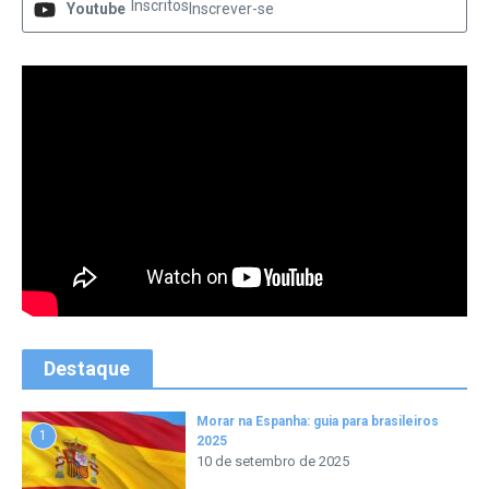
Inscritos
Youtube
Inscrever-se
Destaque
Morar na Espanha: guia para brasileiros
1
2025
10 de setembro de 2025