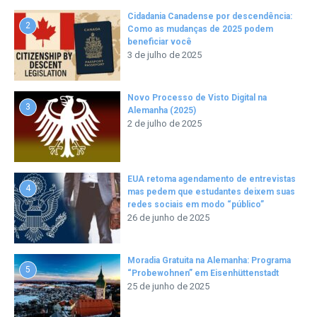
Cidadania Canadense por descendência:
2
Como as mudanças de 2025 podem
beneficiar você
3 de julho de 2025
Novo Processo de Visto Digital na
3
Alemanha (2025)
2 de julho de 2025
EUA retoma agendamento de entrevistas
4
mas pedem que estudantes deixem suas
redes sociais em modo “público”
26 de junho de 2025
Moradia Gratuita na Alemanha: Programa
5
“Probewohnen” em Eisenhüttenstadt
25 de junho de 2025