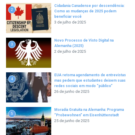
Cidadania Canadense por descendência:
2
Como as mudanças de 2025 podem
beneficiar você
3 de julho de 2025
Novo Processo de Visto Digital na
3
Alemanha (2025)
2 de julho de 2025
EUA retoma agendamento de entrevistas
4
mas pedem que estudantes deixem suas
redes sociais em modo “público”
26 de junho de 2025
Moradia Gratuita na Alemanha: Programa
5
“Probewohnen” em Eisenhüttenstadt
25 de junho de 2025