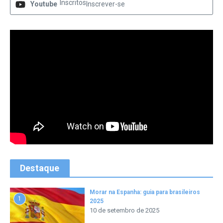
Inscritos
Youtube
Inscrever-se
Destaque
Morar na Espanha: guia para brasileiros
1
2025
10 de setembro de 2025