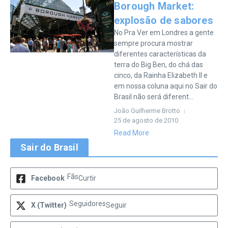
Borough Market:
explosão de sabores
No Pra Ver em Londres a gente
sempre procura mostrar
diferentes características da
terra do Big Ben, do chá das
cinco, da Rainha Elizabeth II e
em nossa coluna aqui no Sair do
Brasil não será diferent...
João Guilherme Brotto
25 de agosto de 2010
Read More
Sair do Brasil
Fãs
Facebook
Curtir
Seguidores
X (Twitter)
Seguir