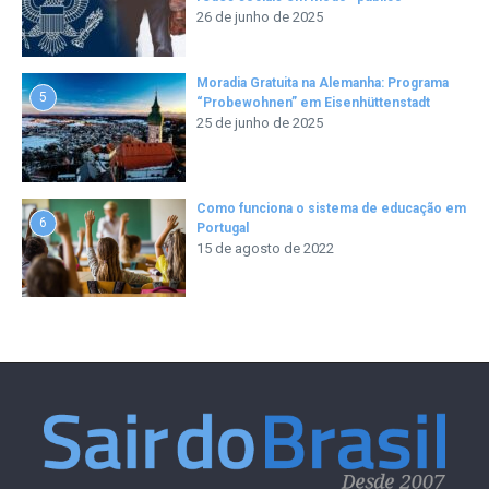
26 de junho de 2025
Moradia Gratuita na Alemanha: Programa
5
“Probewohnen” em Eisenhüttenstadt
25 de junho de 2025
Como funciona o sistema de educação em
6
Portugal
15 de agosto de 2022